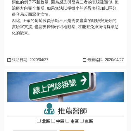
類似的例子不勝枚舉. 因為感染與發炎二者的表現雖類似, 但
治療方向完全相反. 如果無法以極微小的差異表現加以區分,
很容易反而惡化病情。
因此, 正確的葡萄膜炎診斷不只是需要豐富的經驗與充分的
實驗室支援, 也需要醫師仔細地觀察, 才能避免掉病情持續惡
化的後果。
張貼日期: 2020/04/27
最新編輯: 2020/04/27
推薦醫師
北區
中區
南區
東區