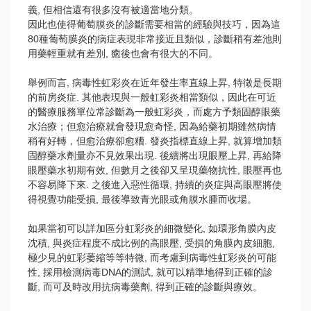
義, 但相信還有很多沒有被適當地分類。
因此也使得葡萄膜炎的診斷需要相當的經驗與技巧，因為這
80種葡萄膜炎的病症表現非常接近且類似，診斷稍有差池則
用藥輕重就有差別, 癒後也會有很大的不同。
舉例而言, 病毒性虹彩炎在近年發生率直線上昇, 特徵是長期
的前房炎症. 其他表現與一般虹彩炎相當類似，因此在可近
的醫療服務單位常診斷為一般虹彩炎，而處方予類固醇眼藥
水治療；但愈治療就會發現愈奇怪, 因為給藥初期雖然病情
稍有好轉，但愈治療卻愈糟. 發炎指標直線上昇, 就算增加類
固醇藥水劑量亦不見效果出現. 後續將出現眼壓上昇, 再給降
眼壓藥水初期有效, 但數月之後卻又呈現藥物抗性, 眼壓再也
不容易降下來. 之後進入惡性循環, 持續的炎症與高眼壓將使
得視覺功能受損, 最後導致青光眼或角膜水腫而收場。
如果當初可以詳加區分虹彩炎的細微變化, 如環形角膜內皮
沈積, 與炎症程度不成比例的高眼壓, 受損的角膜內皮細胞,
極少見的虹彩萎縮等等特微, 而考慮到病毒性虹彩炎的可能
性, 採用檢測病毒DNA的測試, 就可以精準地得到正確的診
斷, 而可及時改用抗病毒藥劑, 得到正確的診斷與療效。