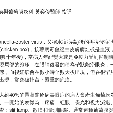
網膜與葡萄膜炎科 黃奕修醫師 指導
lla-zoster virus，又稱水痘病毒)後的再復發症
icken pox)，接著病毒會經由皮膚病灶或是血液
數十年後)，當病人年紀變大或是免疫力受到抑制時
出現局部的皰疹。在眼睛復發的稱為帶狀皰疹眼炎，
感，而後紅疹會在數小時至數天後出現，但在很罕
出現，常會破掉留下嚴重的疤痕。
大約40%的帶狀皰疹病毒眼症的病人會產生葡萄膜
。一開始的表徵為：疼痛、紅眼、畏光和視力減退
slit lamp、散瞳和量測眼壓。通常這種葡萄膜