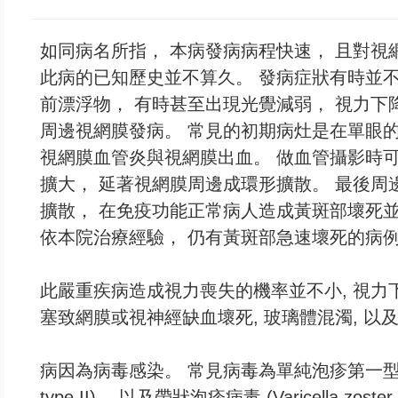
如同病名所指， 本病發病病程快速， 且對視網
此病的已知歷史並不算久。 發病症狀有時並不
前漂浮物， 有時甚至出現光覺減弱， 視力下
周邊視網膜發病。 常見的初期病灶是在單眼的
視網膜血管炎與視網膜出血。 做血管攝影時可
擴大， 延著視網膜周邊成環形擴散。 最後周邊
擴散， 在免疫功能正常病人造成黃斑部壞死並
依本院治療經驗， 仍有黃斑部急速壞死的病
此嚴重疾病造成視力喪失的機率並不小, 視力下
塞致網膜或視神經缺血壞死, 玻璃體混濁, 以
病因為病毒感染。 常見病毒為單純泡疹第一型與第二型病毒(H
type II)， 以及帶狀泡疹病毒 (Varicella zos