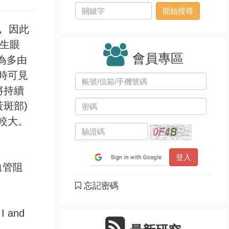
， 因此
產生眼
會員專區
為多由
時可見
將持續
斑部)
較大。
血管阻
忘記密碼
 and
s，