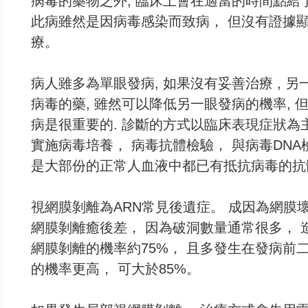
病毒的藥物之外, 臨床上會在適當的時間點給
此病雖然是因病毒感染而致病， 但沒有證據
療。
病人雖多為單眼發病, 如果沒有妥善治療 , 另
病毒的藥, 雖然可以降低另一眼發病的機率, 
病是很重要的. 診斷的方式以臨床表現症狀為
實施病毒培養， 病毒抗體檢驗， 與病毒DN
是大部份的正常人血液中都已有抵抗病毒的抗
視網膜剝離為ARN常見後遺症。 成因為網膜
網膜剝離癒後差， 因為破洞數量通常很多， 
網膜剝離的機率約75%， 且多發生在發病前
的機率更高， 可大於85%。