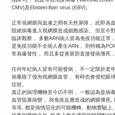
CMV)及Ebstein-Barr virus (EBV)。
正常視網膜與血液之間有天然屏障， 此即為血液網膜屏障(
阻絕病毒進入視網膜造成細胞感染。 但至今對
臨床觀察， 多數ARN病人皆為免疫功能正常
是免疫功能不全病人產生ARN， 則特稱為PORN (progr
常為爆發性， 而且多從黃斑部直接發病壞死，
任何年紀病人皆有可能發病， 不一定限於老年
病毒除了侵泡視網膜血管， 有時也會侵犯眼球
症狀。
真正的病理機轉至今仍不明， 一般認為是病毒
血管阻塞病變， 與免疫反應造成的網膜壞死, 玻璃體增生性病變
等等, 都是病情惡化的可能機轉。動物實驗上,