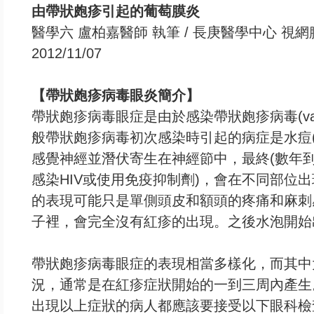
由帶狀皰疹引起的葡萄膜炎
醫學六 盧柏嘉醫師 執筆 / 長庚醫學中心 視
2012/11/07
【帶狀皰疹病毒眼炎簡介】
帶狀皰疹病毒眼症是由於感染帶狀皰疹病毒(varice
般帶狀皰疹病毒初次感染時引起的病症是水痘(ch
感覺神經並潛伏寄生在神經節中，最終(數年到
感染HIV或使用免疫抑制劑)，會在不同部位
的表現可能只是單側頭皮和額頭的疼痛和麻刺
子裡，會完全沒有紅疹的出現。之後水泡開始
帶狀皰疹病毒眼症的表現相當多樣化，而其中
況，通常是在紅疹症狀開始的一到三周內產生
出現以上症狀的病人都應該要接受以下眼科檢查：