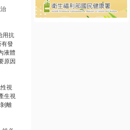
性治
始用抗
否有發
內液體
要原因
孔性視
產生視
膜剝離