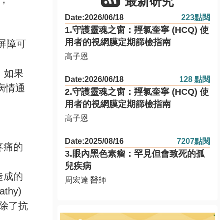
最新研究
Date:2026/06/18
223點閱
1.守護靈魂之窗：羥氯奎寧 (HCQ) 使
用者的視網膜定期篩檢指南
此屏障可
高子恩
 如果
Date:2026/06/18
128 點閱
N的病情通
2.守護靈魂之窗：羥氯奎寧 (HCQ) 使
用者的視網膜定期篩檢指南
高子恩
Date:2025/08/16
7207點閱
疼痛的
3.眼內黑色素瘤：罕見但會致死的孤
兒疾病
造成的
周宏達 醫師
thy)
 除了抗