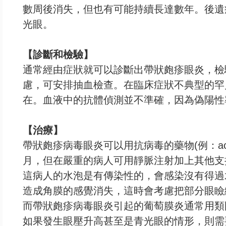
數周後消失，但也有可能持續長達數年。後遺症為對
光眼。
【診斷和檢驗】
通常經由症狀就可以診斷出帶狀皰疹眼炎，檢
慮，可安排抽血檢查。在臨床症狀不典型的罕
在。血液中的抗體偵測並不準確，因為偽陽性
【治療】
帶狀皰疹病毒眼炎可以用抗病毒的藥物(例：acyclovir, 
月，但在嚴重的病人可用靜脈注射加上其他支
這病人的水泡是有傳染性的，會感染沒有得過
造成角膜的感覺消失，這時會考慮把部分眼瞼
而帶狀皰疹病毒眼炎引起的葡萄膜炎通常用類固醇(co
如果發生眼壓升高甚至是青光眼的情形，則需