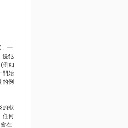
狀。一
，侵犯
(例如
一開始
見的例
炎的狀
。任何
炎會在