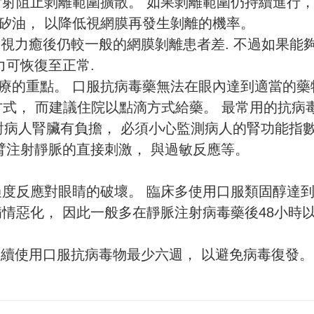
射阻止剝離範圍擴散。 如果剝離範圍仍持續進行，
矽油， 以降低視網膜再發生剝離的機率。
 視力癒後仍較一般的網膜剝離患者差. 不過如果能
力可恢復至正常.
療的重點。 口服抗病毒藥無法在眼內達到適當的藥
方式， 而建議住院以點滴方式給藥。 最常用的抗病
 但是對病人腎臟有負擔， 必須小心監測病人的腎功能指數
臂注射靜脈的直接刺激， 與過敏反應等。
過度反應對眼睛的破壞。 臨床多使用口服類固醇達
情惡化， 因此一般多在靜脈注射病毒藥後48小時
後建議繼續使用口服抗病毒物最少六週， 以避免病毒復發。