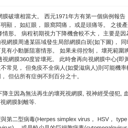
膜破壞相當大。 西元1971年方有第一個病例報告
明顯， 如紅眼， 眼窩悶痛， 或是頭痛等。 之後
降情形。 病程初期視力下降機會較不大， 主要是因
視網膜周邊某區域發生局部網膜白斑(如下圖)， 同
見有小動脈阻塞情形。 如果未得控制， 壞死範圍
視網膜360度皆壞死。 此時會再向視網膜中心(即黃
不常見， 但免疫不全病人(如愛滋病人)則可能機率
例， 但佔所有症例不到百分之十。
降主因為無法再生的壞死視網膜, 視神經受侵犯, 
及視網膜剝離等.
erpes simplex virus， HSV， type I
ter virus)， 或是較少見的巨細胞病毒(cytomegaloviru