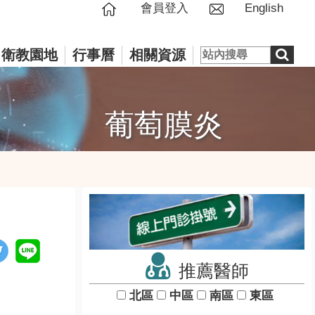
會員登入
English
衛教園地
行事曆
相關資源
葡萄膜炎
推薦醫師
北區
中區
南區
東區