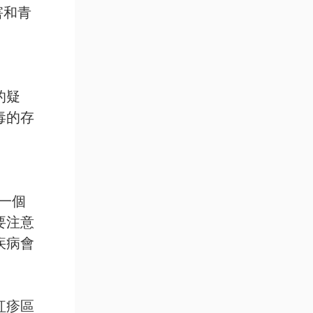
害和青
的疑
毒的存
服一個
要注意
疾病會
紅疹區