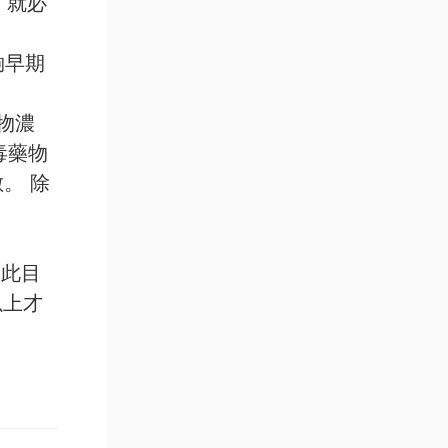
 就必
夠早期
物濃
毒藥物
。 除
到此目
以上才