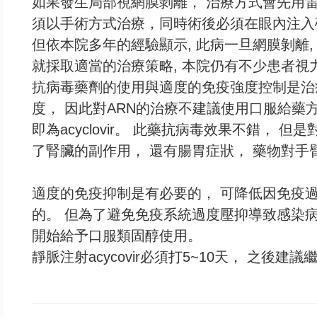
如果發生局部視網膜剝離， 治療方式會先用雷
須以手術方式治療，同時術後必須在眼內注入
但依本院多年的經驗顯示, 此病一旦網膜剝離,
就採取適當的治療策略, 本院仍有不少患者視
抗病毒藥劑的使用與適度的免疫強度控制是治
度， 因此對ARN的治療不建議使用口服給藥
即為acyclovir。 此藥抗病毒效果不錯，
了腎臟的副作用， 還有腸胃症狀， 藥物對手
適度的免疫抑制是有必要的， 可降低因免疫
的。 但為了避免免疫系統過度壓抑導致感染病
開始給予口服類固醇使用。
靜脈注射acycovir必須打5~10天， 之