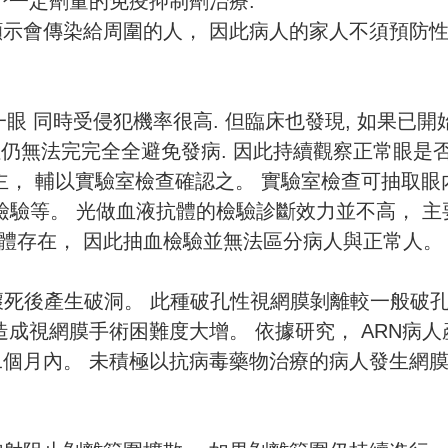
予一定劑量的免疫抑制劑治療.
顯示會傳染給周圍的人， 因此病人的家人不須預防
一眼 同時受侵犯機率很高. 但臨床也發現, 如果已開
但仍無法完完全全避免發病. 因此持續觀察正常眼是
主， 輔以實驗室檢查確認之。 實驗室檢查可抽取眼
A檢驗等。 光做血液抗體的檢驗診斷效力並不高， 主
體存在， 因此抽血檢驗並無法區分病人與正常人。
壞死後產生破洞。 此種破孔性視網膜剝離較一般破
造成視網膜手術困難度大增。 依據研究， ARN病人
二個月內。 未積極以抗病毒藥物治療的病人發生網