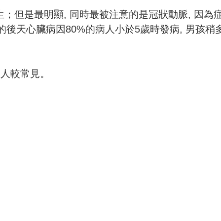
；但是最明顯, 同時最被注意的是冠狀動脈, 因為
要的後天心臟病因80%的病人小於5歲時發病, 男孩稍
洲人較常見。