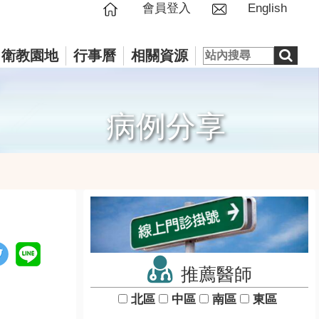
會員登入
English
衛教園地
行事曆
相關資源
病例分享
推薦醫師
北區
中區
南區
東區