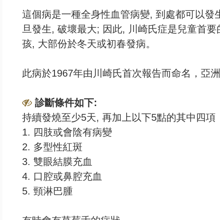
這個病是一種全身性血管病變, 到處都可以發生
旦發生, 破壞最大; 因此, 川崎氏症是兒童首
孩, 大部份於冬天或初春發病。
此病於1967年由川崎氏首次報告而命名，亞
診斷條件如下:
持續發燒至少5天, 再加上以下5點的其中四項
1. 四肢或會陰有病變
2. 多型性紅斑
3. 雙眼結膜充血
4. 口腔或鼻腔充血
5. 頸淋巴腫