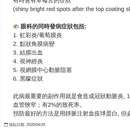
有時會有草莓舌的症狀
(shiny bright red spots after the top coating s
眼科的同時發病症狀包括:
1. 虹彩炎/葡萄膜炎
2. 點狀角膜病變
3. 結膜出血
4. 視神經炎
5. 視網膜中心動脈阻塞
6. 黑矇症狀
此病最重要的副作用就是會造成冠狀動脈炎, 15
血管狹窄；有2%的致死率。
預防最好的方法是用靜脈注射血疫球蛋白, 但
張貼日期: 2020/04/29