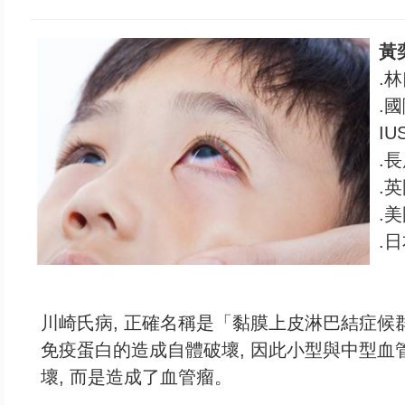
黃
.
.國
IU
.
.
.
.
川崎氏病, 正確名稱是「黏膜上皮淋巴結症候群
免疫蛋白的造成自體破壞, 因此小型與中型血管
壞, 而是造成了血管瘤。