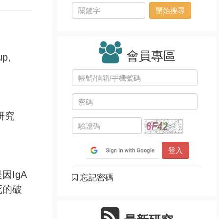
會員專區
up,
研究
因IgA
忘記密碼
死的破