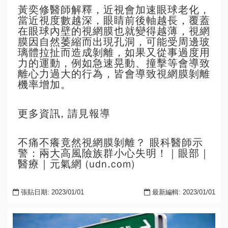
黃奕修醫師解釋，近視會加速眼球老化，
當近視度數越深，眼睛前後軸越長，覆蓋
在眼球內壁的視網膜也就變得越薄，視網
膜因自然萎縮而出現孔洞，可能受周邊玻
璃體拉扯而造成剝離，如果又從事過度用
力的運動，例如急速晃動、撞擊等會導致
離心力過大的行為，皆會導致視網膜剝離
機率增加。
更多資訊, 請見報導
不痛不癢竟然視網膜剝離？ 眼科醫師示
警：兩大高風險族群小心失明！｜眼部｜
醫療｜元氣網 (udn.com)
張貼日期: 2023/01/01
最新編輯: 2023/01/01