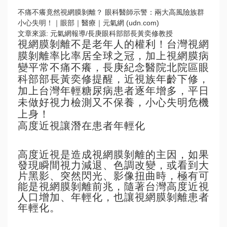
不痛不癢竟然視網膜剝離？ 眼科醫師示警：兩大高風險族群
小心失明！｜眼部｜醫療｜元氣網 (udn.com)
文章來源: 元氣網報導/長庚眼科部部長黃奕修教授
視網膜剝離不是老年人的權利！台灣視網
膜剝離率比率居全球之冠，加上視網膜病
變平常不痛不癢，長庚紀念醫院北院區眼
科部部長黃奕修提醒，近視族年齡下修，
加上台灣年輕糖尿病患者逐年增多，平日
未做好視力檢測又不保養，小心失明危機
上身！
高度近視讓潛在患者年輕化
高度近視是造成視網膜剝離的主因，如果
發現瞬間視力減退、色調改變，或看到大
片黑影、突然閃光、影像扭曲時，極有可
能是視網膜剝離前兆，隨著台灣高度近視
人口增加、年輕化，也讓視網膜剝離患者
年輕化。