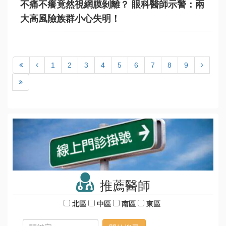
不痛不癢竟然視網膜剝離？ 眼科醫師示警：兩
大高風險族群小心失明！
1
2
3
4
5
6
7
8
9
推薦醫師
北區
中區
南區
東區